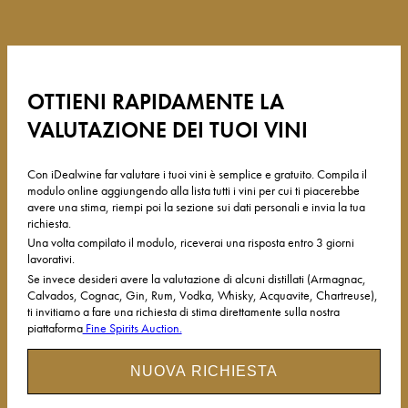
OTTIENI RAPIDAMENTE LA
VALUTAZIONE DEI TUOI VINI
Con iDealwine far valutare i tuoi vini è semplice e gratuito. Compila il
modulo online aggiungendo alla lista tutti i vini per cui ti piacerebbe
avere una stima, riempi poi la sezione sui dati personali e invia la tua
richiesta.
Una volta compilato il modulo, riceverai una risposta entro 3 giorni
lavorativi.
Se invece desideri avere la valutazione di alcuni distillati (Armagnac,
Calvados, Cognac, Gin, Rum, Vodka, Whisky, Acquavite, Chartreuse),
ti invitiamo a fare una richiesta di stima direttamente sulla nostra
piattaforma
Fine Spirits Auction.
NUOVA RICHIESTA